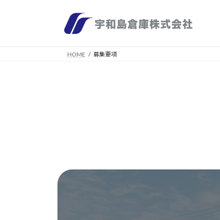
コ
ナ
ン
ビ
テ
ゲ
ン
ー
ツ
シ
HOME
募集要項
へ
ョ
ス
ン
キ
に
ッ
移
プ
動
カ
バ
ー
リ