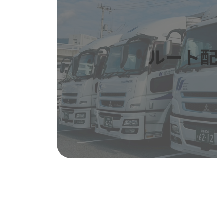
ン
ク
ルート