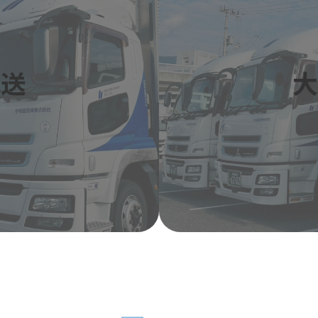
ン
ク
配送
大