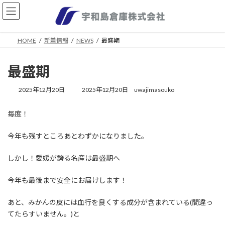
コ
ナ
ン
ビ
テ
ゲ
ン
ー
HOME
新着情報
NEWS
最盛期
ツ
シ
へ
ョ
ス
ン
最盛期
キ
に
ッ
移
最
2025年12月20日
2025年12月20日
uwajimasouko
プ
動
終
更
毎度！
新
日
時
今年も残すところあとわずかになりました。
:
しかし！愛媛が誇る名産は最盛期へ
今年も最後まで安全にお届けします！
あと、みかんの皮には血行を良くする成分が含まれている(間違っ
てたらすいません。)と